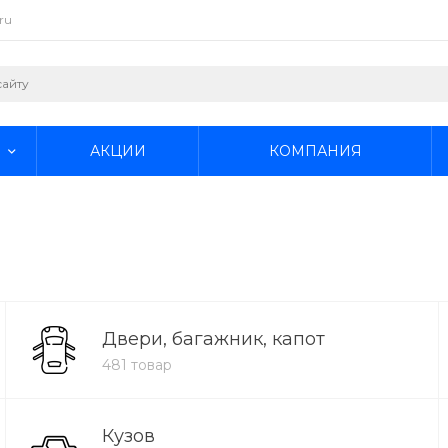
ru
АКЦИИ
КОМПАНИЯ
Двери, багажник, капот
481 товар
Кузов