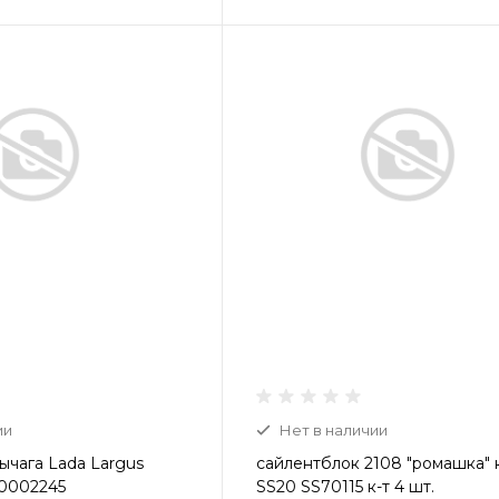
ии
Нет в наличии
ычага Lada Largus
сайлентблок 2108 "ромашка"
0002245
SS20 SS70115 к-т 4 шт.