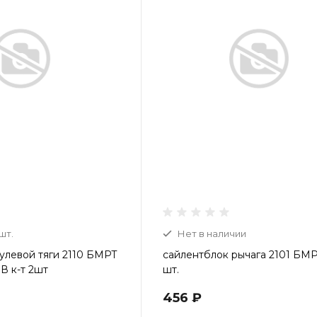
шт.
Нет в наличии
улевой тяги 2110 БМРТ
сайлентблок рычага 2101 БМР
В к-т 2шт
шт.
456 ₽