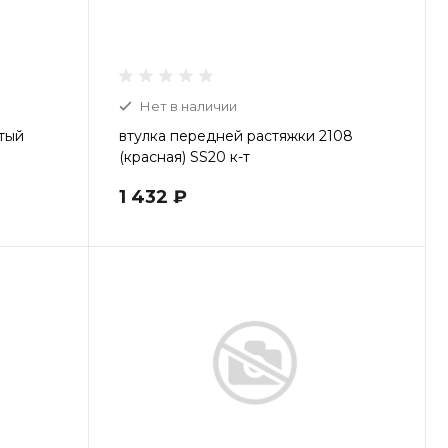
Нет в наличии
тый
втулка передней растяжки 2108
(красная) SS20 к-т
1 432 ₽