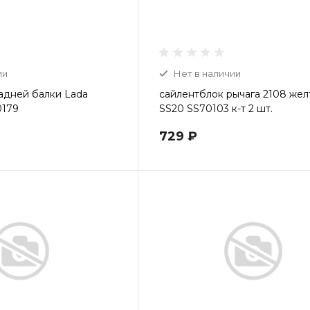
ии
Нет в наличии
адней балки Lada
сайлентблок рычага 2108 жел
0179
SS20 SS70103 к-т 2 шт.
729 ₽