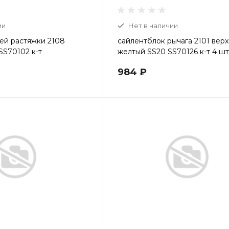
ии
Нет в наличии
ей растяжки 2108
сайлентблок рычага 2101 вер
SS70102 к-т
желтый SS20 SS70126 к-т 4 шт
984 ₽