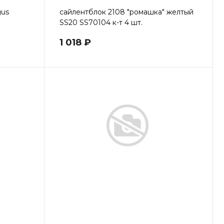
gus
сайлентблок 2108 "ромашка" желтый
SS20 SS70104 к-т 4 шт.
1 018 ₽