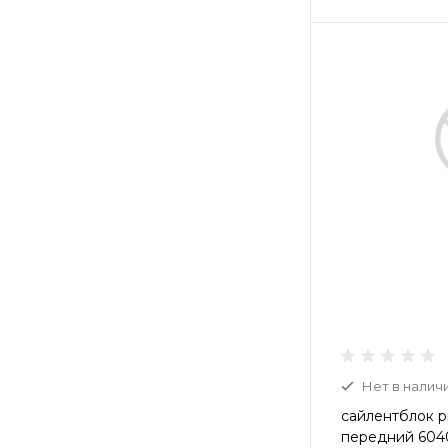
Нет в налич
сайлентблок р
передний 604