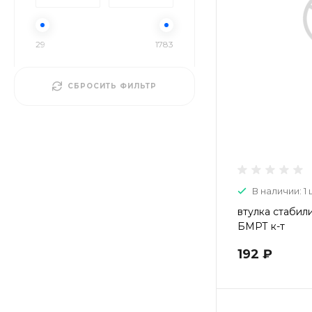
29
1783
СБРОСИТЬ ФИЛЬТР
В наличии: 1 
втулка стабил
БМРТ к-т
192 ₽