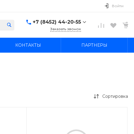
Войти
+7 (8452) 44-20-55
Заказать звонок
+7 (8452) 44-20-55
КОНТАКТЫ
ПАРТНЕРЫ
г. Саратов, ул. В.М. Азина
21а
Пн-Пт: 09:00–20:00 Cб-
Вс: 09:00–19:00
ekonom-avto64@mail.ru
+7 (845-2) 44-42-55
г. Саратов, ул. имени
Академика О.К.
Антонова, 27
Сортировка
Пн-Пт: 09:00–20:00 Cб-
Вс: 09:00–19:00
ekonom-avto64@mail.ru
+7 927 109-05-12
Вопросы по прицепам