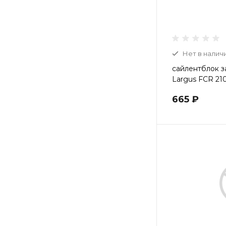
Нет в налич
сайлентблок з
Largus FCR 21
665 ₽