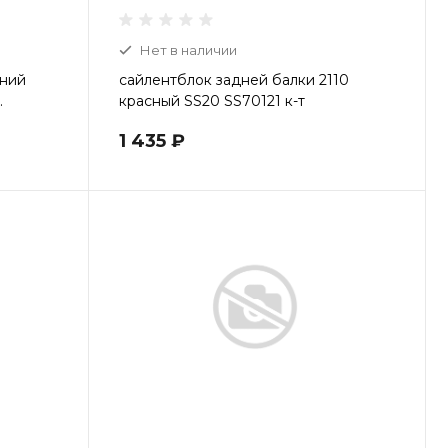
Нет в наличии
хний
сайлентблок задней балки 2110
.
красный SS20 SS70121 к-т
1 435 ₽