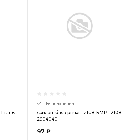
Нет в наличии
Т к-т 8
сайлентблок рычага 2108 БМРТ 2108-
2904040
97 ₽