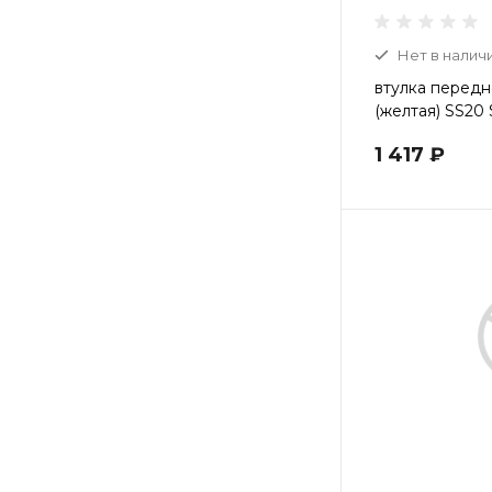
Нет в налич
втулка передн
(желтая) SS20 
1 417 ₽