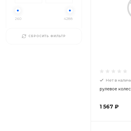
260
4288
СБРОСИТЬ ФИЛЬТР
Нет в налич
рулевое колесо
1 567 ₽