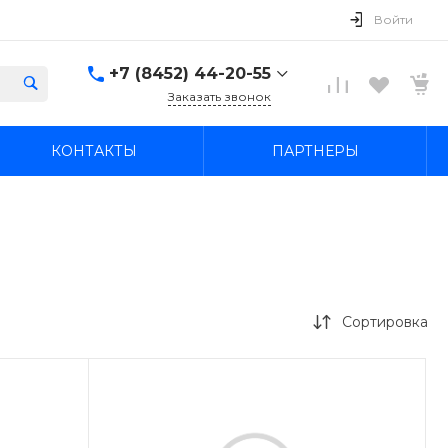
Войти
+7 (8452) 44-20-55
Заказать звонок
+7 (8452) 44-20-55
КОНТАКТЫ
ПАРТНЕРЫ
г. Саратов, ул. В.М. Азина
21а
Пн-Пт: 09:00–20:00 Cб-
Вс: 09:00–19:00
ekonom-avto64@mail.ru
+7 (845-2) 44-42-55
г. Саратов, ул. имени
Академика О.К.
Антонова, 27
Сортировка
Пн-Пт: 09:00–20:00 Cб-
Вс: 09:00–19:00
ekonom-avto64@mail.ru
+7 927 109-05-12
Вопросы по прицепам