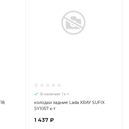
В наличии: 1 к-т.
118
колодки задние Lada XRAY SUFIX
SY1057 к-т
1 437 ₽