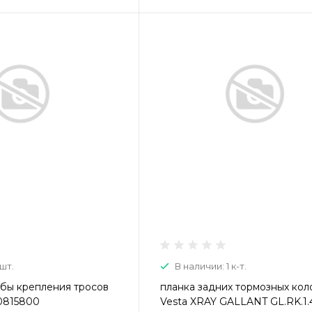
 шт.
В наличии: 1 к-т.
бы крепления тросов
планка задних тормозных кол
0815800
Vesta XRAY GALLANT GL.RK.1.4