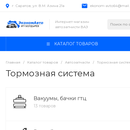
г. Саратов, ул. В.М. Азина 21а
ekonom-avto64@mail.
Интернет-магазин
автозапчисти ВАЗ
КАТАЛОГ ТОВАРОВ
Главная
/
Каталог товаров
/
Автозапчасти
/
Тормозная систе
Тормозная система
Вакуумы, бачки гтц
13 товаров