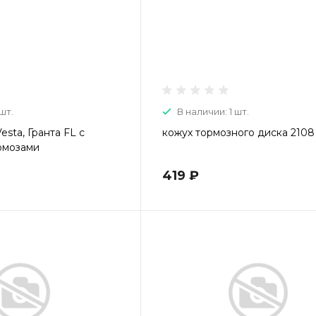
шт.
В наличии: 1 шт.
esta, Гранта FL с
кожух тормозного диска 2108
рмозами
419 ₽