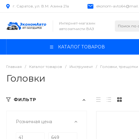
г. Саратов, ул. В.М. Азина 21а
ekonom-avto64@mail.
Интернет-магазин
автозапчисти ВАЗ
КАТАЛОГ ТОВАРОВ
Главная
/
Каталог товаров
/
Инструмент
/
Головки, трещотки
Головки
ФИЛЬТР
Розничная цена