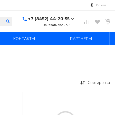
Войти
+7 (8452) 44-20-55
Заказать звонок
+7 (8452) 44-20-55
КОНТАКТЫ
ПАРТНЕРЫ
г. Саратов, ул. В.М. Азина
21а
Пн-Пт: 09:00–20:00 Cб-
Вс: 09:00–19:00
ekonom-avto64@mail.ru
+7 (845-2) 44-42-55
г. Саратов, ул. имени
Академика О.К.
Антонова, 27
Сортировка
Пн-Пт: 09:00–20:00 Cб-
Вс: 09:00–19:00
ekonom-avto64@mail.ru
+7 927 109-05-12
Вопросы по прицепам