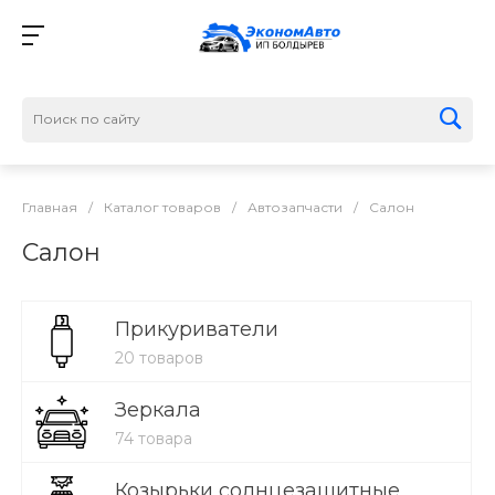
Главная
/
Каталог товаров
/
Автозапчасти
/
Салон
Салон
Прикуриватели
20 товаров
Зеркала
74 товара
Козырьки солнцезащитные