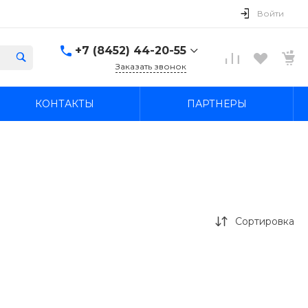
Войти
+7 (8452) 44-20-55
Заказать звонок
+7 (8452) 44-20-55
КОНТАКТЫ
ПАРТНЕРЫ
г. Саратов, ул. В.М. Азина
21а
Пн-Пт: 09:00–20:00 Cб-
Вс: 09:00–19:00
ekonom-avto64@mail.ru
+7 (845-2) 44-42-55
г. Саратов, ул. имени
Академика О.К.
Антонова, 27
Сортировка
Пн-Пт: 09:00–20:00 Cб-
Вс: 09:00–19:00
ekonom-avto64@mail.ru
+7 927 109-05-12
Вопросы по прицепам